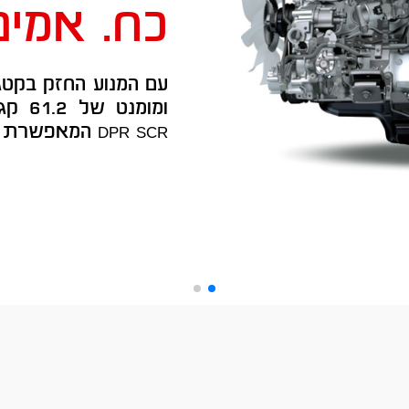
כח. אמינו
ומומנ
dpr scr המאפשרת לייעל את האוויר והדלק.