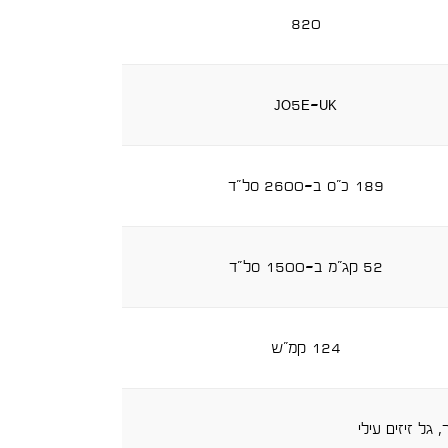
820
jo5e-uk
189 כ"ס ב-2600 סל"ד
52 קג"מ ב-1500 סל"ד
124 קמ"ש