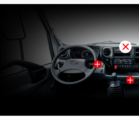
×
×
×