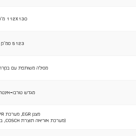
112x130 מ"מ
5123 סמ"ק
מסילה משותפת עם בקרה 
מגדש טורבו-אינטר
מצנן egr, מערכת scr+dpr
(מערכת אוריאה תוצרת cosch, בעלת חיישן איכות נוזל)