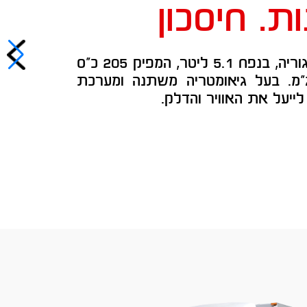
ת. חיסכון
עם המנוע החזק בקטגוריה, בנפח 5.1 ליטר, המפיק 205 כ"ס
ט של 61.2 קג"מ. בעל גיאומטריה משתנה ומערכת