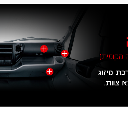
×
×
×
ת מיזוג
 צוות.