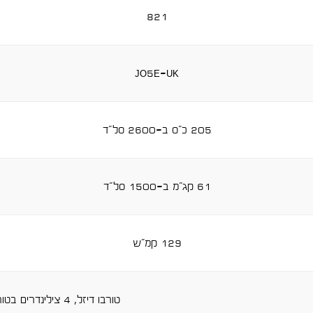
821
jo5e-uk
205 כ"ס ב-2600 סל"ד
61 קג"מ ב-1500 סל"ד
129 קמ"ש
טורבו דיזל, 4 צילינדרים בטור, גל זיזים עילי